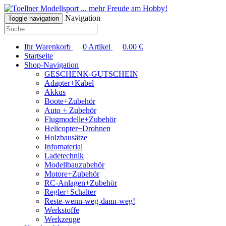
... mehr Freude am Hobby!
Navigation
Toggle navigation
Ihr Warenkorb
0
Artikel
0.00
€
Startseite
Shop-Navigation
GESCHENK-GUTSCHEIN
Adapter+Kabel
Akkus
Boote+Zubehör
Auto + Zubehör
Flugmodelle+Zubehör
Helicopter+Drohnen
Holzbausätze
Infomaterial
Ladetechnik
Modellbauzubehör
Motore+Zubehör
RC-Anlagen+Zubehör
Regler+Schalter
Reste-wenn-weg-dann-weg!
Werkstoffe
Werkzeuge