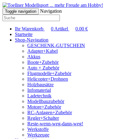
... mehr Freude am Hobby!
Navigation
Toggle navigation
Ihr Warenkorb
0
Artikel
0.00
€
Startseite
Shop-Navigation
GESCHENK-GUTSCHEIN
Adapter+Kabel
Akkus
Boote+Zubehör
Auto + Zubehör
Flugmodelle+Zubehör
Helicopter+Drohnen
Holzbausätze
Infomaterial
Ladetechnik
Modellbauzubehör
Motore+Zubehör
RC-Anlagen+Zubehör
Regler+Schalter
Reste-wenn-weg-dann-weg!
Werkstoffe
Werkzeuge