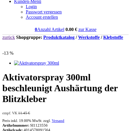
Kunden-Menü
Login
Passwort vergessen
Account erstellen
0
Anzahl Artikel
0.00
€
zur Kasse
zurück
Shopgruppe:
Produktkatalog
/
Werkstoffe
/
Klebstoffe
-13 %
Aktivatorspray 300ml
beschleunigt Aushärtung der
Blitzkleber
empf. VK
11.45 €
Preis inkl. 19.00% MwSt. zzgl.
Versand
Artikelnummer:
SI1123556
Artikelcode:
4014578091564