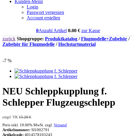
Kunden-Menü
Login
Passwort vergessen
Account erstellen
0
Anzahl Artikel
0.00
€
zur Kasse
zurück
Shopgruppe:
Produktkatalog
/
Flugmodelle+Zubehör
/
Zubehör für Flugmodelle
/
Hochstartmaterial
-7 %
NEU
Schleppkupplung f.
Schlepper Flugzeugschlepp
empf. VK
15.20 €
Preis inkl. 19.00% MwSt. zzgl.
Versand
Artikelnummer:
SI1002791
Artikelcode:
4014578103243