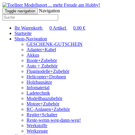
... mehr Freude am Hobby!
Navigation
Toggle navigation
Ihr Warenkorb
0
Artikel
0.00
€
Startseite
Shop-Navigation
GESCHENK-GUTSCHEIN
Adapter+Kabel
Akkus
Boote+Zubehör
Auto + Zubehör
Flugmodelle+Zubehör
Helicopter+Drohnen
Holzbausätze
Infomaterial
Ladetechnik
Modellbauzubehör
Motore+Zubehör
RC-Anlagen+Zubehör
Regler+Schalter
Reste-wenn-weg-dann-weg!
Werkstoffe
Werkzeuge