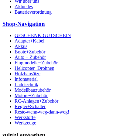
Wir über uns
Aktuelles
Batterieverordnung
Shop-Navigation
GESCHENK-GUTSCHEIN
Adapter+Kabel
Akkus
Boote+Zubehör
Auto + Zubehör
Flugmodelle+Zubehör
Helicopter+Drohnen
Holzbausätze
Infomaterial
Ladetechnik
Modellbauzubehör
Motore+Zubehör
RC-Anlagen+Zubehör
Regler+Schalter
Reste-wenn-weg-dann-weg!
Werkstoffe
Werkzeuge
zuletzt angesehen