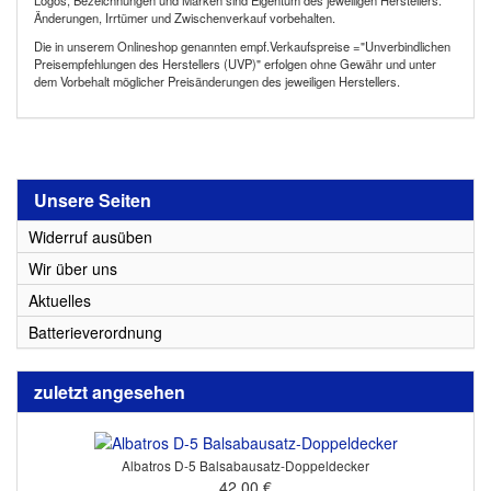
Logos, Bezeichnungen und Marken sind Eigentum des jeweiligen Herstellers.
Änderungen, Irrtümer und Zwischenverkauf vorbehalten.
Die in unserem Onlineshop genannten empf.Verkaufspreise ="Unverbindlichen
Preisempfehlungen des Herstellers (UVP)" erfolgen ohne Gewähr und unter
dem Vorbehalt möglicher Preisänderungen des jeweiligen Herstellers.
Unsere Seiten
Widerruf ausüben
Wir über uns
Aktuelles
Batterieverordnung
zuletzt angesehen
Albatros D-5 Balsabausatz-Doppeldecker
42.00 €