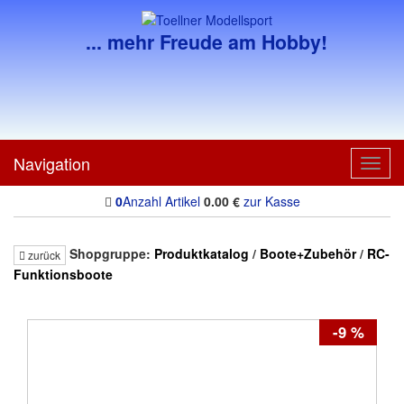
... mehr Freude am Hobby!
Navigation
Toggl
navig
0
Anzahl Artikel
0.00
€
zur Kasse
Shopgruppe:
Produktkatalog
/
Boote+Zubehör
/
RC-
zurück
Funktionsboote
-9 %