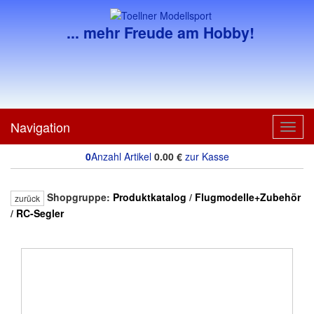
... mehr Freude am Hobby!
Navigation
Toggl
navig
0
Anzahl Artikel
0.00
€
zur Kasse
Shopgruppe:
Produktkatalog
/
Flugmodelle+Zubehör
zurück
/
RC-Segler