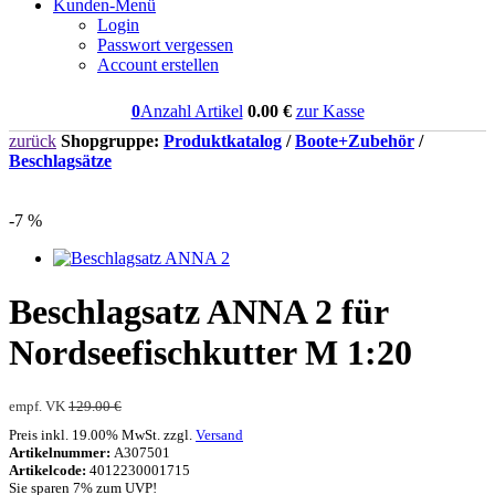
Kunden-Menü
Login
Passwort vergessen
Account erstellen
0
Anzahl Artikel
0.00
€
zur Kasse
zurück
Shopgruppe:
Produktkatalog
/
Boote+Zubehör
/
Beschlagsätze
-7 %
Beschlagsatz ANNA 2 für
Nordseefischkutter M 1:20
empf. VK
129.00 €
Preis inkl. 19.00% MwSt. zzgl.
Versand
Artikelnummer:
A307501
Artikelcode:
4012230001715
Sie sparen 7% zum UVP!