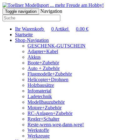
... mehr Freude am Hobby!
Navigation
Toggle navigation
Ihr Warenkorb
0
Artikel
0.00
€
Startseite
Shop-Navigation
GESCHENK-GUTSCHEIN
Adapter+Kabel
Akkus
Boote+Zubehör
Auto + Zubehör
Flugmodelle+Zubehör
Helicopter+Drohnen
Holzbausätze
Infomaterial
Ladetechnik
Modellbauzubehör
Motore+Zubehör
RC-Anlagen+Zubehör
Regler+Schalter
Reste-wenn-weg-dann-weg!
Werkstoffe
Werkzeuge