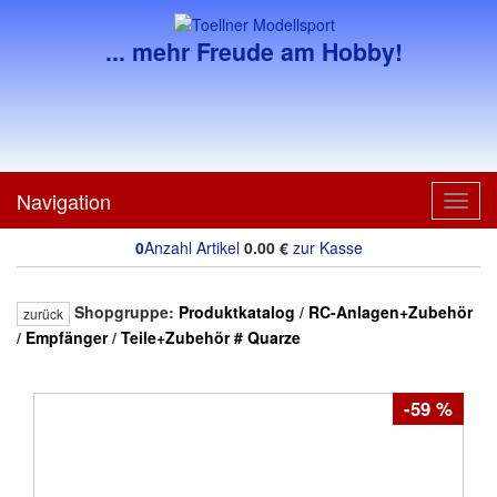
... mehr Freude am Hobby!
Navigation
Toggl
navig
0
Anzahl Artikel
0.00
€
zur Kasse
Shopgruppe:
Produktkatalog
/
RC-Anlagen+Zubehör
zurück
/
Empfänger
/
Teile+Zubehör # Quarze
-59 %