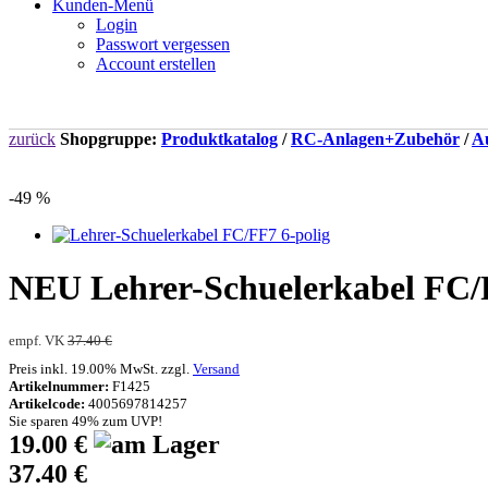
Kunden-Menü
Login
Passwort vergessen
Account erstellen
zurück
Shopgruppe:
Produktkatalog
/
RC-Anlagen+Zubehör
/
A
-49 %
NEU
Lehrer-Schuelerkabel FC/
empf. VK
37.40 €
Preis inkl. 19.00% MwSt. zzgl.
Versand
Artikelnummer:
F1425
Artikelcode:
4005697814257
Sie sparen 49% zum UVP!
19.00 €
37.40 €