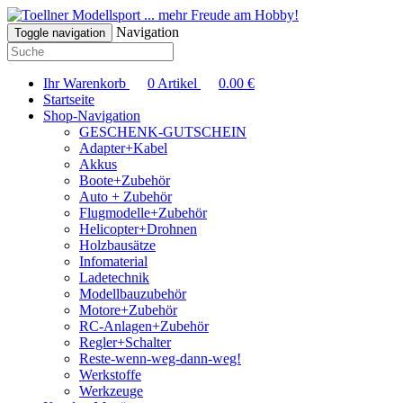
... mehr Freude am Hobby!
Navigation
Toggle navigation
Ihr Warenkorb
0
Artikel
0.00
€
Startseite
Shop-Navigation
GESCHENK-GUTSCHEIN
Adapter+Kabel
Akkus
Boote+Zubehör
Auto + Zubehör
Flugmodelle+Zubehör
Helicopter+Drohnen
Holzbausätze
Infomaterial
Ladetechnik
Modellbauzubehör
Motore+Zubehör
RC-Anlagen+Zubehör
Regler+Schalter
Reste-wenn-weg-dann-weg!
Werkstoffe
Werkzeuge