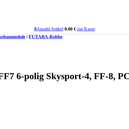
0
Anzahl Artikel
0.00
€
zur Kasse
usbaumodule
/
FUTABA-Robbe
FF7 6-polig Skysport-4, FF-8, 