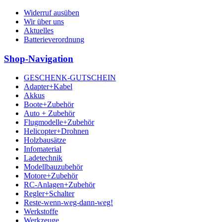
Widerruf ausüben
Wir über uns
Aktuelles
Batterieverordnung
Shop-Navigation
GESCHENK-GUTSCHEIN
Adapter+Kabel
Akkus
Boote+Zubehör
Auto + Zubehör
Flugmodelle+Zubehör
Helicopter+Drohnen
Holzbausätze
Infomaterial
Ladetechnik
Modellbauzubehör
Motore+Zubehör
RC-Anlagen+Zubehör
Regler+Schalter
Reste-wenn-weg-dann-weg!
Werkstoffe
Werkzeuge