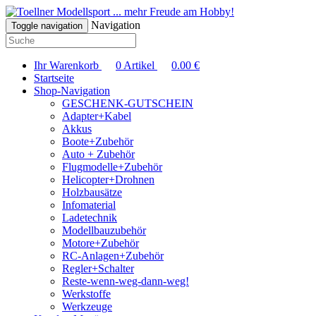
... mehr Freude am Hobby!
Navigation
Toggle navigation
Ihr Warenkorb
0
Artikel
0.00
€
Startseite
Shop-Navigation
GESCHENK-GUTSCHEIN
Adapter+Kabel
Akkus
Boote+Zubehör
Auto + Zubehör
Flugmodelle+Zubehör
Helicopter+Drohnen
Holzbausätze
Infomaterial
Ladetechnik
Modellbauzubehör
Motore+Zubehör
RC-Anlagen+Zubehör
Regler+Schalter
Reste-wenn-weg-dann-weg!
Werkstoffe
Werkzeuge