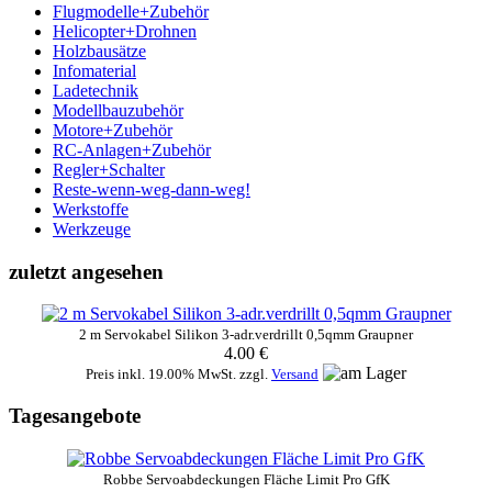
Flugmodelle+Zubehör
Helicopter+Drohnen
Holzbausätze
Infomaterial
Ladetechnik
Modellbauzubehör
Motore+Zubehör
RC-Anlagen+Zubehör
Regler+Schalter
Reste-wenn-weg-dann-weg!
Werkstoffe
Werkzeuge
zuletzt angesehen
2 m Servokabel Silikon 3-adr.verdrillt 0,5qmm Graupner
4.00 €
Preis inkl. 19.00% MwSt. zzgl.
Versand
Tagesangebote
Robbe Servoabdeckungen Fläche Limit Pro GfK