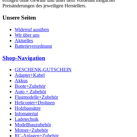
erfolgen ohne Gewähr und unter dem Vorbehalt möglicher
Preisänderungen des jeweiligen Herstellers.
Unsere Seiten
Widerruf ausüben
Wir über uns
Aktuelles
Batterieverordnung
Shop-Navigation
GESCHENK-GUTSCHEIN
Adapter+Kabel
Akkus
Boote+Zubehör
Auto + Zubehör
Flugmodelle+Zubehör
Helicopter+Drohnen
Holzbausätze
Infomaterial
Ladetechnik
Modellbauzubehör
Motore+Zubehör
RC-Anlagen+Zubehör