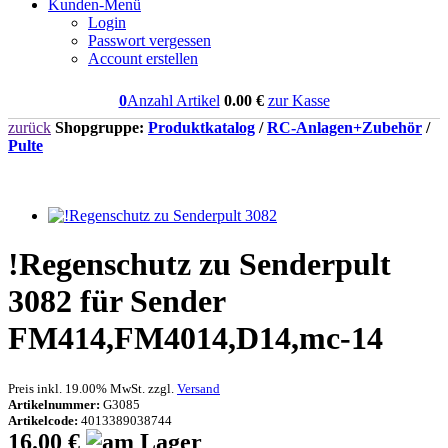
Kunden-Menü
Login
Passwort vergessen
Account erstellen
0
Anzahl Artikel
0.00
€
zur Kasse
zurück
Shopgruppe:
Produktkatalog
/
RC-Anlagen+Zubehör
/
Pulte
!Regenschutz zu Senderpult
3082 für Sender
FM414,FM4014,D14,mc-14
Preis inkl. 19.00% MwSt. zzgl.
Versand
Artikelnummer:
G3085
Artikelcode:
4013389038744
16.00 €