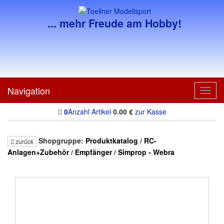
... mehr Freude am Hobby!
Navigation
Toggl
navig
0
Anzahl Artikel
0.00
€
zur Kasse
Shopgruppe:
Produktkatalog
/
RC-
zurück
Anlagen+Zubehör
/
Empfänger
/
Simprop - Webra