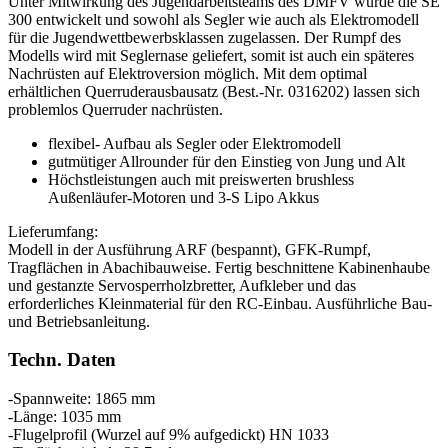
Unter Mitwirkung des Jugendarbeitsteams des DMFV wurde die SE
300 entwickelt und sowohl als Segler wie auch als Elektromodell
für die Jugendwettbewerbsklassen zugelassen. Der Rumpf des
Modells wird mit Seglernase geliefert, somit ist auch ein späteres
Nachrüsten auf Elektroversion möglich. Mit dem optimal
erhältlichen Querruderausbausatz (Best.-Nr. 0316202) lassen sich
problemlos Querruder nachrüsten.
flexibel- Aufbau als Segler oder Elektromodell
gutmütiger Allrounder für den Einstieg von Jung und Alt
Höchstleistungen auch mit preiswerten brushless
Außenläufer-Motoren und 3-S Lipo Akkus
Lieferumfang:
Modell in der Ausführung ARF (bespannt), GFK-Rumpf,
Tragflächen in Abachibauweise. Fertig beschnittene Kabinenhaube
und gestanzte Servosperrholzbretter, Aufkleber und das
erforderliches Kleinmaterial für den RC-Einbau. Ausführliche Bau-
und Betriebsanleitung.
Techn. Daten
-Spannweite: 1865 mm
-Länge: 1035 mm
-Flugelprofil (Wurzel auf 9% aufgedickt) HN 1033