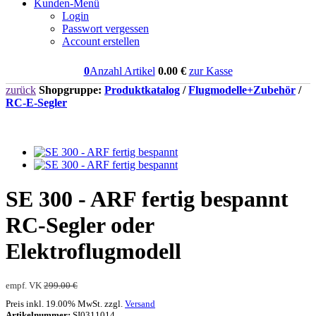
Kunden-Menü
Login
Passwort vergessen
Account erstellen
0
Anzahl Artikel
0.00
€
zur Kasse
zurück
Shopgruppe:
Produktkatalog
/
Flugmodelle+Zubehör
/
RC-E-Segler
SE 300 - ARF fertig bespannt
RC-Segler oder
Elektroflugmodell
empf. VK
299.00 €
Preis inkl. 19.00% MwSt. zzgl.
Versand
Artikelnummer:
SI0311014