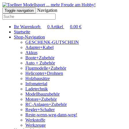
... mehr Freude am Hobby!
Navigation
Toggle navigation
Ihr Warenkorb
0
Artikel
0.00
€
Startseite
Shop-Navigation
GESCHENK-GUTSCHEIN
Adapter+Kabel
Akkus
Boote+Zubehör
Auto + Zubehör
Flugmodelle+Zubehör
Helicopter+Drohnen
Holzbausätze
Infomaterial
Ladetechnik
Modellbauzubehör
Motore+Zubehör
RC-Anlagen+Zubehör
Regler+Schalter
Reste-wenn-weg-dann-weg!
Werkstoffe
Werkzeuge