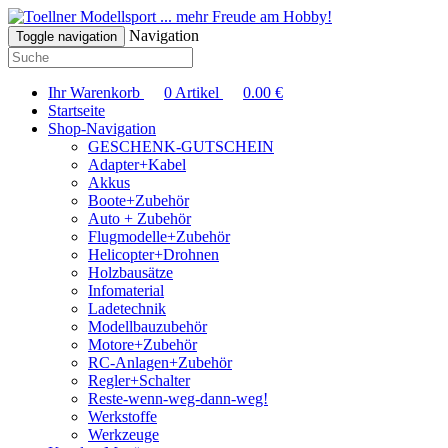
... mehr Freude am Hobby!
Navigation
Toggle navigation
Ihr Warenkorb
0
Artikel
0.00
€
Startseite
Shop-Navigation
GESCHENK-GUTSCHEIN
Adapter+Kabel
Akkus
Boote+Zubehör
Auto + Zubehör
Flugmodelle+Zubehör
Helicopter+Drohnen
Holzbausätze
Infomaterial
Ladetechnik
Modellbauzubehör
Motore+Zubehör
RC-Anlagen+Zubehör
Regler+Schalter
Reste-wenn-weg-dann-weg!
Werkstoffe
Werkzeuge