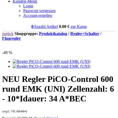
Kunden-Menü
Login
Passwort vergessen
Account erstellen
0
Anzahl Artikel
0.00
€
zur Kasse
zurück
Shopgruppe:
Produktkatalog
/
Regler+Schalter
/
Flugregler
-49 %
NEU
Regler PiCO-Control 600
rund EMK (UNI) Zellenzahl: 6
- 10*Idauer: 34 A*BEC
empf. VK
59.00 €