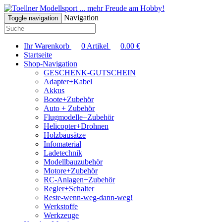
... mehr Freude am Hobby!
Navigation
Toggle navigation
Ihr Warenkorb
0
Artikel
0.00
€
Startseite
Shop-Navigation
GESCHENK-GUTSCHEIN
Adapter+Kabel
Akkus
Boote+Zubehör
Auto + Zubehör
Flugmodelle+Zubehör
Helicopter+Drohnen
Holzbausätze
Infomaterial
Ladetechnik
Modellbauzubehör
Motore+Zubehör
RC-Anlagen+Zubehör
Regler+Schalter
Reste-wenn-weg-dann-weg!
Werkstoffe
Werkzeuge