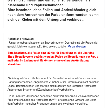
Sie sind schneller und einfacher zu verwenden als
Klebeband und Papierschablonen.
Bitte beachten, dass Folien und Abdeckbänder gleich
nach dem Antrocknen der Farbe entfernt werden, damit
sich der Kleber mit dem Untergrund verbindet.
Rechtliche Hinweise:
* Unser Angebot richtet sich an Endverbraucher. Deshalb sind alle Preise inkl.
gesetzl. Mehrwertsteuer z.Zt. 19% sowie zuzüglich
Versandkosten
.
Bitte beachten, alle Preise sind gültig für Bestellungen, die über das
Shop-Bestellsystem getätigt werden. Preise bei Bestellungen per Fax, e-
mail oder im Ladengeschäft können ohne weitere Ankündigung
abweichen.
Abbildungen können ähnlich sein. Für Produktinformationen können wir keine
Haftung übernehmen. Abgebildetes Zubehör ist im Lieferumfang nicht enthalten.
Logos, Bezeichnungen und Marken sind Eigentum des jeweiligen Herstellers.
Änderungen, Irrtümer und Zwischenverkauf vorbehalten.
Die in unserem Onlineshop genannten empf.Verkaufspreise ="Unverbindlichen
Preisempfehlungen des Herstellers (UVP)" erfolgen ohne Gewähr und unter
dem Vorbehalt möglicher Preisänderungen des jeweiligen Herstellers.