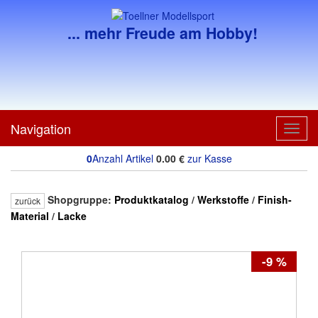
... mehr Freude am Hobby!
Navigation
Toggl
navig
0
Anzahl Artikel
0.00
€
zur Kasse
Shopgruppe:
Produktkatalog
/
Werkstoffe
/
Finish-
zurück
Material
/
Lacke
-9 %