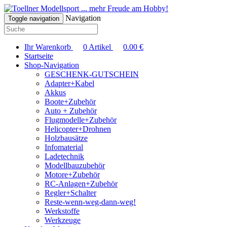
... mehr Freude am Hobby!
Navigation
Toggle navigation
Ihr Warenkorb
0
Artikel
0.00
€
Startseite
Shop-Navigation
GESCHENK-GUTSCHEIN
Adapter+Kabel
Akkus
Boote+Zubehör
Auto + Zubehör
Flugmodelle+Zubehör
Helicopter+Drohnen
Holzbausätze
Infomaterial
Ladetechnik
Modellbauzubehör
Motore+Zubehör
RC-Anlagen+Zubehör
Regler+Schalter
Reste-wenn-weg-dann-weg!
Werkstoffe
Werkzeuge