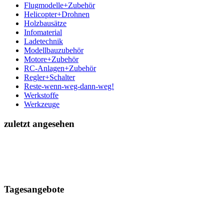
Flugmodelle+Zubehör
Helicopter+Drohnen
Holzbausätze
Infomaterial
Ladetechnik
Modellbauzubehör
Motore+Zubehör
RC-Anlagen+Zubehör
Regler+Schalter
Reste-wenn-weg-dann-weg!
Werkstoffe
Werkzeuge
zuletzt angesehen
Tagesangebote