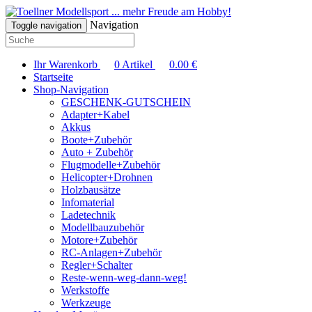
... mehr Freude am Hobby!
Navigation
Toggle navigation
Ihr Warenkorb
0
Artikel
0.00
€
Startseite
Shop-Navigation
GESCHENK-GUTSCHEIN
Adapter+Kabel
Akkus
Boote+Zubehör
Auto + Zubehör
Flugmodelle+Zubehör
Helicopter+Drohnen
Holzbausätze
Infomaterial
Ladetechnik
Modellbauzubehör
Motore+Zubehör
RC-Anlagen+Zubehör
Regler+Schalter
Reste-wenn-weg-dann-weg!
Werkstoffe
Werkzeuge