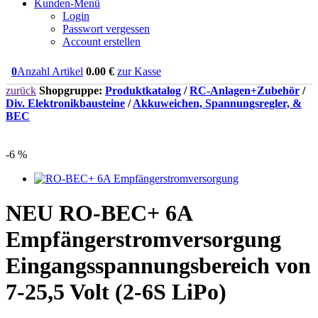
Kunden-Menü
Login
Passwort vergessen
Account erstellen
0
Anzahl Artikel
0.00
€
zur Kasse
zurück
Shopgruppe:
Produktkatalog
/
RC-Anlagen+Zubehör
/
Div. Elektronikbausteine
/
Akkuweichen, Spannungsregler, &
BEC
-6 %
NEU
RO-BEC+ 6A
Empfängerstromversorgung
Eingangsspannungsbereich von
7-25,5 Volt (2-6S LiPo)