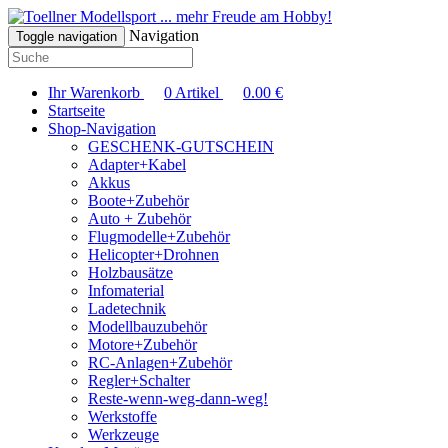
... mehr Freude am Hobby!
Navigation
Toggle navigation
Ihr Warenkorb
0
Artikel
0.00
€
Startseite
Shop-Navigation
GESCHENK-GUTSCHEIN
Adapter+Kabel
Akkus
Boote+Zubehör
Auto + Zubehör
Flugmodelle+Zubehör
Helicopter+Drohnen
Holzbausätze
Infomaterial
Ladetechnik
Modellbauzubehör
Motore+Zubehör
RC-Anlagen+Zubehör
Regler+Schalter
Reste-wenn-weg-dann-weg!
Werkstoffe
Werkzeuge