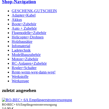
Shop-Navigation
GESCHENK-GUTSCHEIN
Adapter+Kabel
Akkus
Boote+Zubehör
Auto + Zubehör
Flugmodelle+Zubehör
Helicopter+Drohnen
Holzbausätze
Infomaterial
Ladetechnik
Modellbauzubehör
Motore+Zubehör
RC-Anlagen+Zubehör
Regler+Schalter
Reste-wenn-weg-dann-weg!
Werkstoffe
Werkzeuge
zuletzt angesehen
RO-BEC+ 6A Empfängerstromversorgung
14.00 €