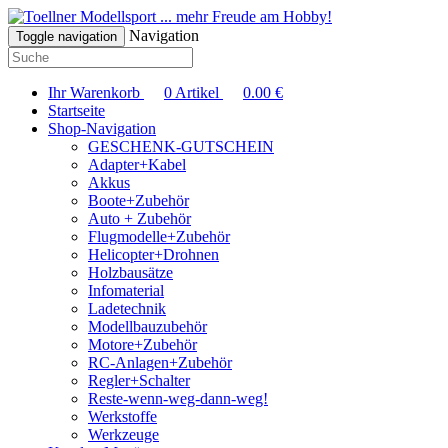
... mehr Freude am Hobby!
Navigation
Toggle navigation
Ihr Warenkorb
0
Artikel
0.00
€
Startseite
Shop-Navigation
GESCHENK-GUTSCHEIN
Adapter+Kabel
Akkus
Boote+Zubehör
Auto + Zubehör
Flugmodelle+Zubehör
Helicopter+Drohnen
Holzbausätze
Infomaterial
Ladetechnik
Modellbauzubehör
Motore+Zubehör
RC-Anlagen+Zubehör
Regler+Schalter
Reste-wenn-weg-dann-weg!
Werkstoffe
Werkzeuge