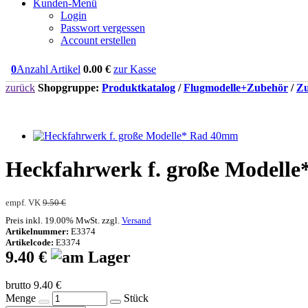
Kunden-Menü
Login
Passwort vergessen
Account erstellen
0
Anzahl Artikel
0.00
€
zur Kasse
zurück
Shopgruppe:
Produktkatalog
/
Flugmodelle+Zubehör
/
Zu
Heckfahrwerk f. große Modelle*
empf. VK
9.50 €
Preis inkl. 19.00% MwSt. zzgl.
Versand
Artikelnummer:
E3374
Artikelcode:
E3374
9.40 €
brutto 9.40 €
Menge
Stück