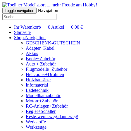
... mehr Freude am Hobby!
Navigation
Toggle navigation
Ihr Warenkorb
0
Artikel
0.00
€
Startseite
Shop-Navigation
GESCHENK-GUTSCHEIN
Adapter+Kabel
Akkus
Boote+Zubehör
Auto + Zubehör
Flugmodelle+Zubehör
Helicopter+Drohnen
Holzbausätze
Infomaterial
Ladetechnik
Modellbauzubehör
Motore+Zubehör
RC-Anlagen+Zubehör
Regler+Schalter
Reste-wenn-weg-dann-weg!
Werkstoffe
Werkzeuge