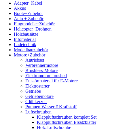
Adapter+Kabel
Akkus
Boote+Zubehör
Auto + Zubehör
Flugmodelle+Zubehör
Helicopter+Drohnen
Holzbausätze
Infomaterial
Ladetechnik
Modellbauzubehör
Motore+Zubehör
Antriebset
Verbrennermotore
Brushless-Motore
Elektromotore brushed
Entstörmaterial für E-Motore
Elektrostarter
Getriebe
Getriebemotore
Glühkerzen
Pumpen Wasser # Kraftstoff
Luftschrauben
Klappluftschrauben komplett Set
Klappluftschrauben Ersatzblätter
Holz-Luftschraube