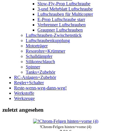
Slow-Fly-Prop Luftschraube
3-und Mehrblatt Luftschraube
Luftschrauben für Multicopter
E-Prop Luftschraube starr
Verbrenner Luftschrauben
Graupner Luftschrauben
Luftschrauben-Zwischenstück
Luftschraubenkupplung
Motorträger
Resorohre+Krümmer
Schalldämpfer
Silikonschlauch
Spinner
Tanks+Zubehör
RC-Anlagen+Zubehör
Regler+Schalter
Reste-wenn-weg-dann-weg!
Werkstoffe
Werkzeuge
zuletzt angesehen
!Chrom-Felgen hinten+vorne (4)