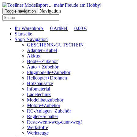
... mehr Freude am Hobby!
Navigation
Toggle navigation
Ihr Warenkorb
0
Artikel
0.00
€
Startseite
Shop-Navigation
GESCHENK-GUTSCHEIN
Adapter+Kabel
Akkus
Boote+Zubehör
Auto + Zubehör
Flugmodelle+Zubehör
Helicopter+Drohnen
Holzbausätze
Infomaterial
Ladetechnik
Modellbauzubehör
Motore+Zubehör
RC-Anlagen+Zubehör
Regler+Schalter
Reste-wenn-weg-dann-weg!
Werkstoffe
Werkzeuge