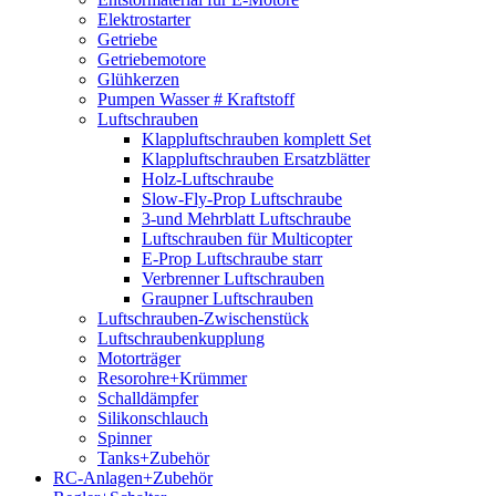
Elektrostarter
Getriebe
Getriebemotore
Glühkerzen
Pumpen Wasser # Kraftstoff
Luftschrauben
Klappluftschrauben komplett Set
Klappluftschrauben Ersatzblätter
Holz-Luftschraube
Slow-Fly-Prop Luftschraube
3-und Mehrblatt Luftschraube
Luftschrauben für Multicopter
E-Prop Luftschraube starr
Verbrenner Luftschrauben
Graupner Luftschrauben
Luftschrauben-Zwischenstück
Luftschraubenkupplung
Motorträger
Resorohre+Krümmer
Schalldämpfer
Silikonschlauch
Spinner
Tanks+Zubehör
RC-Anlagen+Zubehör