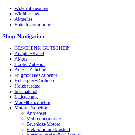
Widerruf ausüben
Wir über uns
Aktuelles
Batterieverordnung
Shop-Navigation
GESCHENK-GUTSCHEIN
Adapter+Kabel
Akkus
Boote+Zubehör
Auto + Zubehör
Flugmodelle+Zubehör
Helicopter+Drohnen
Holzbausätze
Infomaterial
Ladetechnik
Modellbauzubehör
Motore+Zubehör
Antriebset
Verbrennermotore
Brushless-Motore
Elektromotore brushed
Entstörmaterial für E-Motore