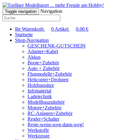
... mehr Freude am Hobby!
Navigation
Toggle navigation
Ihr Warenkorb
0
Artikel
0.00
€
Startseite
Shop-Navigation
GESCHENK-GUTSCHEIN
Adapter+Kabel
Akkus
Boote+Zubehör
Auto + Zubehör
Flugmodelle+Zubehör
Helicopter+Drohnen
Holzbausätze
Infomaterial
Ladetechnik
Modellbauzubehör
Motore+Zubehör
RC-Anlagen+Zubehör
Regler+Schalter
Reste-wenn-weg-dann-weg!
Werkstoffe
Werkzeuge