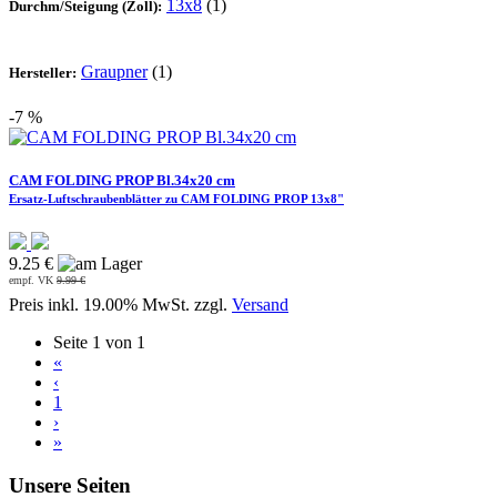
13x8
(1)
Durchm/Steigung (Zoll):
Graupner
(1)
Hersteller:
-7 %
CAM FOLDING PROP Bl.34x20 cm
Ersatz-Luftschraubenblätter zu CAM FOLDING PROP 13x8"
9.25 €
empf. VK
9.99 €
Preis inkl. 19.00% MwSt. zzgl.
Versand
Seite 1 von 1
«
‹
1
›
»
Unsere Seiten