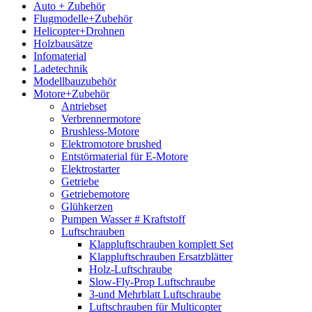
Auto + Zubehör
Flugmodelle+Zubehör
Helicopter+Drohnen
Holzbausätze
Infomaterial
Ladetechnik
Modellbauzubehör
Motore+Zubehör
Antriebset
Verbrennermotore
Brushless-Motore
Elektromotore brushed
Entstörmaterial für E-Motore
Elektrostarter
Getriebe
Getriebemotore
Glühkerzen
Pumpen Wasser # Kraftstoff
Luftschrauben
Klappluftschrauben komplett Set
Klappluftschrauben Ersatzblätter
Holz-Luftschraube
Slow-Fly-Prop Luftschraube
3-und Mehrblatt Luftschraube
Luftschrauben für Multicopter