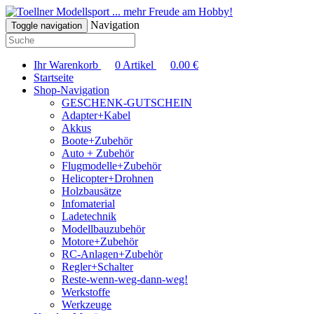
... mehr Freude am Hobby!
Navigation
Toggle navigation
Ihr Warenkorb
0
Artikel
0.00
€
Startseite
Shop-Navigation
GESCHENK-GUTSCHEIN
Adapter+Kabel
Akkus
Boote+Zubehör
Auto + Zubehör
Flugmodelle+Zubehör
Helicopter+Drohnen
Holzbausätze
Infomaterial
Ladetechnik
Modellbauzubehör
Motore+Zubehör
RC-Anlagen+Zubehör
Regler+Schalter
Reste-wenn-weg-dann-weg!
Werkstoffe
Werkzeuge