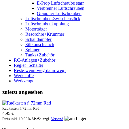
E-Prop Luftschraube starr
Verbrenner Luftschrauben
Graupner Luftschrauben
Luftschrauben-Zwischenstück
Luftschraubenkupplung
Motorträger
Resorohre+Krümmer
Schalldämpfer
Silikonschlauch
Spinner
Tanks+Zubehör
RC-Anlagen+Zubehör
Regler+Schalter
Reste-wenn-weg-dann-weg!
Werkstoffe
Werkzeuge
zuletzt angesehen
Radkasten f. 72mm Rad
4.95 €
Preis inkl. 19.00% MwSt. zzgl.
Versand