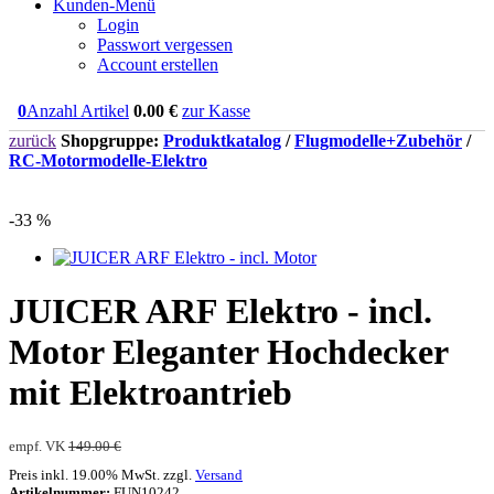
Kunden-Menü
Login
Passwort vergessen
Account erstellen
0
Anzahl Artikel
0.00
€
zur Kasse
zurück
Shopgruppe:
Produktkatalog
/
Flugmodelle+Zubehör
/
RC-Motormodelle-Elektro
-33 %
JUICER ARF Elektro - incl.
Motor Eleganter Hochdecker
mit Elektroantrieb
empf. VK
149.00 €
Preis inkl. 19.00% MwSt. zzgl.
Versand
Artikelnummer:
FUN10242