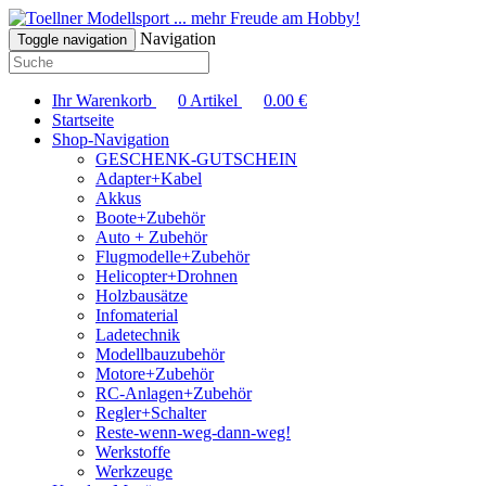
... mehr Freude am Hobby!
Navigation
Toggle navigation
Ihr Warenkorb
0
Artikel
0.00
€
Startseite
Shop-Navigation
GESCHENK-GUTSCHEIN
Adapter+Kabel
Akkus
Boote+Zubehör
Auto + Zubehör
Flugmodelle+Zubehör
Helicopter+Drohnen
Holzbausätze
Infomaterial
Ladetechnik
Modellbauzubehör
Motore+Zubehör
RC-Anlagen+Zubehör
Regler+Schalter
Reste-wenn-weg-dann-weg!
Werkstoffe
Werkzeuge