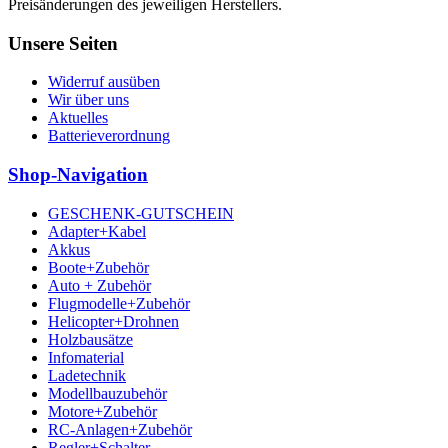
Preisänderungen des jeweiligen Herstellers.
Unsere Seiten
Widerruf ausüben
Wir über uns
Aktuelles
Batterieverordnung
Shop-Navigation
GESCHENK-GUTSCHEIN
Adapter+Kabel
Akkus
Boote+Zubehör
Auto + Zubehör
Flugmodelle+Zubehör
Helicopter+Drohnen
Holzbausätze
Infomaterial
Ladetechnik
Modellbauzubehör
Motore+Zubehör
RC-Anlagen+Zubehör
Regler+Schalter