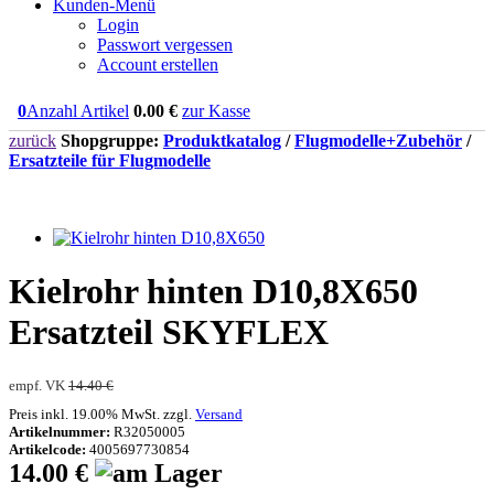
Kunden-Menü
Login
Passwort vergessen
Account erstellen
0
Anzahl Artikel
0.00
€
zur Kasse
zurück
Shopgruppe:
Produktkatalog
/
Flugmodelle+Zubehör
/
Ersatzteile für Flugmodelle
Kielrohr hinten D10,8X650
Ersatzteil SKYFLEX
empf. VK
14.40 €
Preis inkl. 19.00% MwSt. zzgl.
Versand
Artikelnummer:
R32050005
Artikelcode:
4005697730854
14.00 €