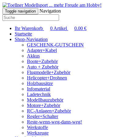
... mehr Freude am Hobby!
Navigation
Toggle navigation
Ihr Warenkorb
0
Artikel
0.00
€
Startseite
Shop-Navigation
GESCHENK-GUTSCHEIN
Adapter+Kabel
Akkus
Boote+Zubehör
Auto + Zubehör
Flugmodelle+Zubehör
Helicopter+Drohnen
Holzbausätze
Infomaterial
Ladetechnik
Modellbauzubehör
Motore+Zubehör
RC-Anlagen+Zubehör
Regler+Schalter
Reste-wenn-weg-dann-weg!
Werkstoffe
Werkzeuge