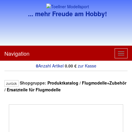
... mehr Freude am Hobby!
Navigation
Toggl
navig
0
Anzahl Artikel
0.00
€
zur Kasse
Shopgruppe:
Produktkatalog
/
Flugmodelle+Zubehör
zurück
/
Ersatzteile für Flugmodelle