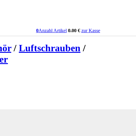
0
Anzahl Artikel
0.00
€
zur Kasse
hör
/
Luftschrauben
/
er