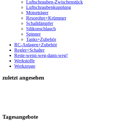
Luftschrauben-Zwischenstück
Luftschraubenkupplung
Motorträger
Resorohre+Krümmer
Schalldämpfer
Silikonschlauch
Spinner
Tanks+Zubehör
RC-Anlagen+Zubehör
Regler+Schalter
Reste-wenn-weg-dann-weg!
Werkstoffe
Werkzeuge
zuletzt angesehen
Tagesangebote