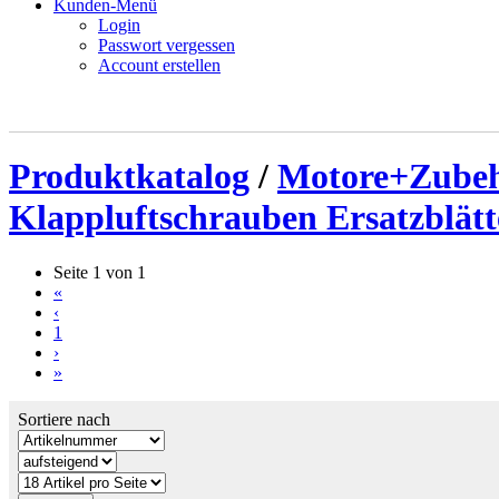
Kunden-Menü
Login
Passwort vergessen
Account erstellen
Produktkatalog
/
Motore+Zube
Klappluftschrauben Ersatzblätt
Seite 1 von 1
«
‹
1
›
»
Sortiere nach