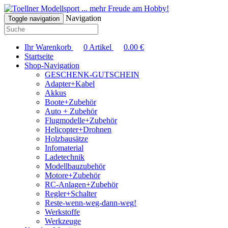
... mehr Freude am Hobby!
Navigation
Toggle navigation
Ihr Warenkorb
0
Artikel
0.00
€
Startseite
Shop-Navigation
GESCHENK-GUTSCHEIN
Adapter+Kabel
Akkus
Boote+Zubehör
Auto + Zubehör
Flugmodelle+Zubehör
Helicopter+Drohnen
Holzbausätze
Infomaterial
Ladetechnik
Modellbauzubehör
Motore+Zubehör
RC-Anlagen+Zubehör
Regler+Schalter
Reste-wenn-weg-dann-weg!
Werkstoffe
Werkzeuge