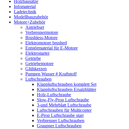
Holzbausätze
Infomaterial
Ladetechnik
Modellbauzubehör
Motore+Zubehör
Antriebset
Verbrennermotore
Brushless-Motore
Elektromotore brushed
Entstörmaterial für E-Motore
Elektrostarter
Getriebe
Getriebemotore
Glühkerzen
Pumpen Wasser # Kraftstoff
Luftschrauben
Klappluftschrauben komplett Set
Klappluftschrauben Ersatzblätter
Holz-Luftschraube
Slow-Fly-Prop Luftschraube
3-und Mehrblatt Luftschraube
Luftschrauben für Multicopter
E-Prop Luftschraube starr
Verbrenner Luftschrauben
Graupner Luftschrauben